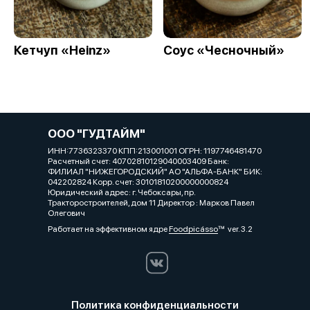
Кетчуп «Heinz»
Соус «Чесночный»
ООО "ГУДТАЙМ"
ИНН:7736323370 КПП:213001001 ОГРН: 1197746481470
Расчетный счет: 40702810129040003409 Банк:
ФИЛИАЛ "НИЖЕГОРОДСКИЙ" АО "АЛЬФА-БАНК" БИК:
042202824 Корр. счет: 30101810200000000824
Юридический адрес: г. Чебоксары, пр.
Тракторостроителей, дом 11 Директор : Марков Павел
Олегович
Работает на эффективном ядре
Foodpicásso
ver. 3.2
Политика конфиденциальности