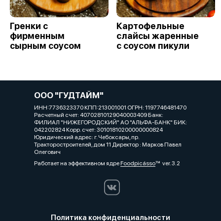
Гренки с
Картофельные
фирменным
слайсы жаренные
сырным соусом
с соусом пикули
ООО "ГУДТАЙМ"
ИНН:7736323370 КПП:213001001 ОГРН: 1197746481470
Расчетный счет: 40702810129040003409 Банк:
ФИЛИАЛ "НИЖЕГОРОДСКИЙ" АО "АЛЬФА-БАНК" БИК:
042202824 Корр. счет: 30101810200000000824
Юридический адрес: г. Чебоксары, пр.
Тракторостроителей, дом 11 Директор : Марков Павел
Олегович
Работает на эффективном ядре
Foodpicásso
ver. 3.2
Политика конфиденциальности